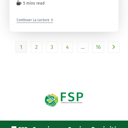
5 mins read
Continuer La Lecture
1
2
3
4
…
16