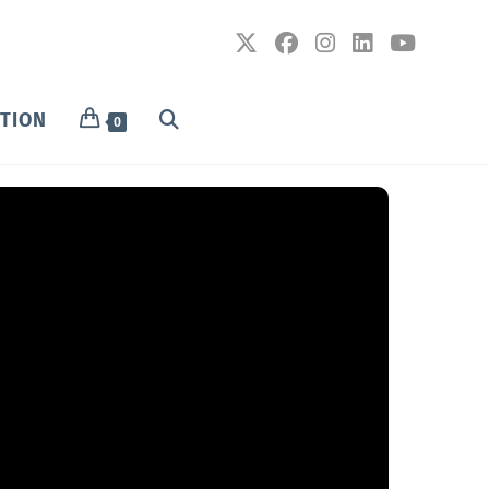
PTION
0
)