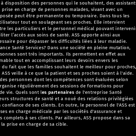
 disposition des personnes qui le souhaitent, des assistant
la prise en charge de personnes malades, vivant avec un
oposée peut être permanente ou temporaire. Dans tous les
utilisateur tout en soulageant ses proches.
Elle intervient
re les particuliers et le personnel médical pouvant interveni
liter l’accès aux soins de santé.
ASS apporte ainsi aux
cessaire pour dépasser les difficultés liées à leur maladie.
stance Santé Services?
Dans une société en pleine mutation,
rsonnes sont très importants. Ils permettent en effet aux
imable tout en accomplissant leurs devoirs envers les
du fait que les familles souhaitent le meilleur pour proches
.
ASS veille à ce que la patient et ses proches soient à l'aide.
on des personnes dont les compétences sont évaluées selon
organise régulièrement des sessions de formations pour
de vie.
Quels sont l
es partenaires
de l'entreprise Santé
ieurs structures de santé et a noué des relations privilégiées
 confiance de ses clients. En outre, le personnel de l'ASS est
ises en charge médicale par les sociétés d'assurance et
ns complets à ses clients. Par ailleurs, ASS propose dans sa
la prise en charge de sa cible.