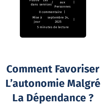
Publié
Les
/
aux
dans
services
Personnes
0 commentaire
Mise à
septembre 24,
jour
2025
5 minutes de lecture
Comment Favoriser
L’autonomie Malgré
La Dépendance ?