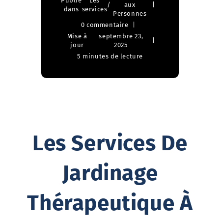
Publié
Les
/
aux
dans
services
Personnes
0 commentaire
Mise à
septembre 23,
jour
2025
5 minutes de lecture
Les Services De
Jardinage
Thérapeutique À