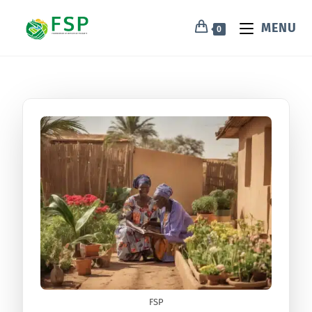
MENU
0
FSP