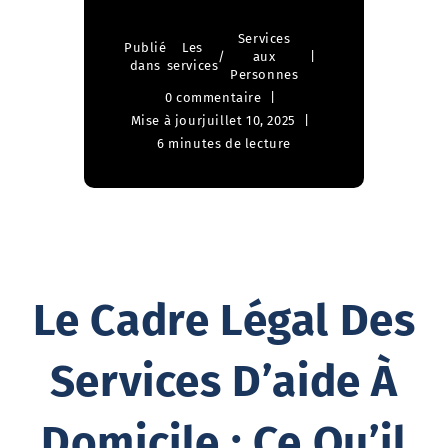
Services
Publié
Les
/
aux
dans
services
Personnes
0 commentaire
Mise à jour
juillet 10, 2025
6 minutes de lecture
Le Cadre Légal Des
Services D’aide À
Domicile : Ce Qu’il