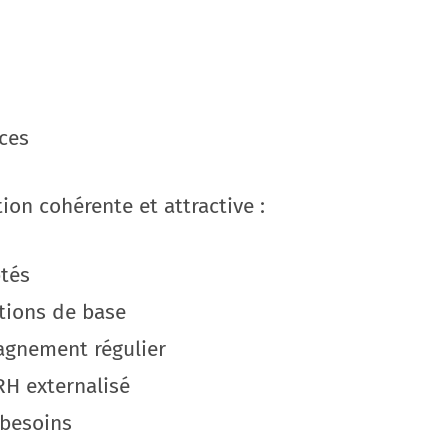
ices
ion cohérente et attractive :
ptés
ations de base
agnement régulier
RH externalisé
 besoins