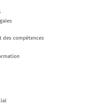
s
égales
t des compétences
ormation
ial