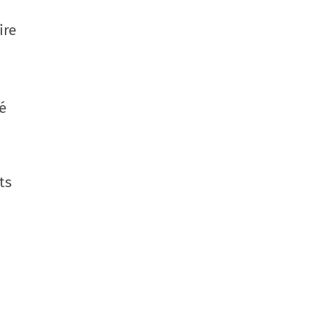
ire
é
ts