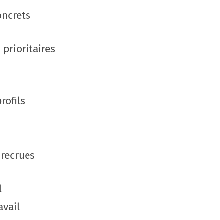
oncrets
prioritaires
rofils
 recrues
l
avail