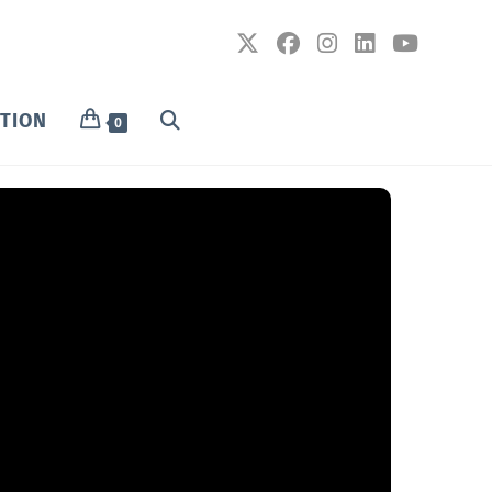
PTION
0