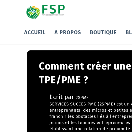
ACCUEIL
A PROPOS
BOUTIQUE
B
Comment créer une 
TPE/PME ?
Écrit par
2SPME
SERVICES SUCCES PME (2SPME) est un 
entreprenants, des micros et petites entreprises. La mission de 2SPME est d
franchir les obstacles liés à l'entrepre
jeunes et les femmes entrepreneures 
établissant une relation de proximité et d'écoute avec eux. L'o