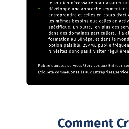
le soutien nécessaire pour assurer un 
dévéloppé une approche segmentant sa
entreprendre et celles en cours d'activité. Les personnes qui souhaitent entreprendre n
les mêmes besoins que celles en act
spécifique. En outre, en plus des ser
dans des domaines particuliers. Il a a
formation au Sénégal et dans le monde. La Vision de 2SPME est de faire de l'entreprenar
option paisible. 2SPME publie fréquemment des articles de blog sur son domaine d'intérêt.
N'hésitez donc pas à visiter régulière
Publié dans
Les services
/
Services aux Entreprise
Étiqueté comme
Conseils aux Entreprises
,
service
Comment Cré