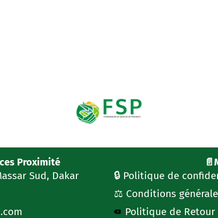
ices Proximité
📄
Massar Sud, Dakar
🔒 Politique de confide
⚖️ Conditions générale
s.com
Politique de Retou