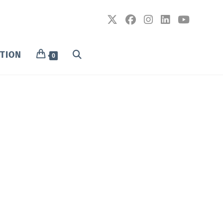
PTION
0