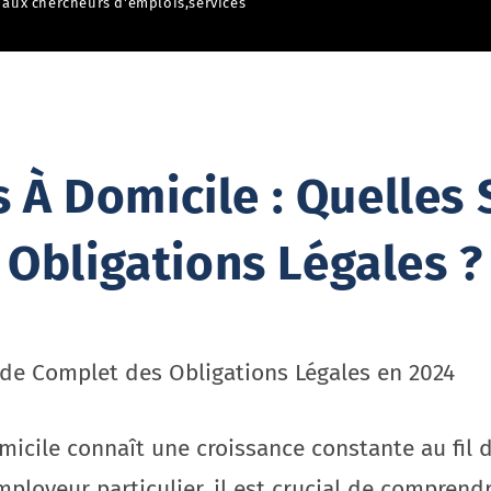
 aux chercheurs d'emplois
,
services
s À Domicile : Quelles 
Obligations Légales ?
uide Complet des Obligations Légales en 2024
omicile connaît une croissance constante au fil
mployeur particulier, il est crucial de comprendr