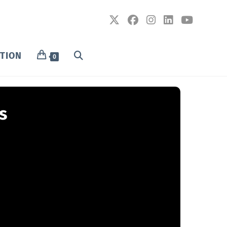
PTION
0
s