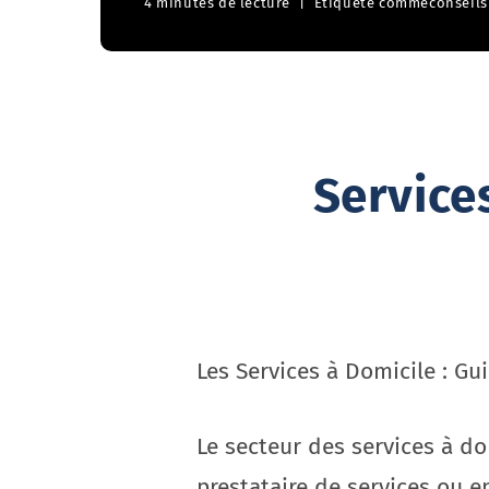
4 minutes de lecture
Étiqueté comme
conseils
Service
Les Services à Domicile : G
Le secteur des services à d
prestataire de services ou e