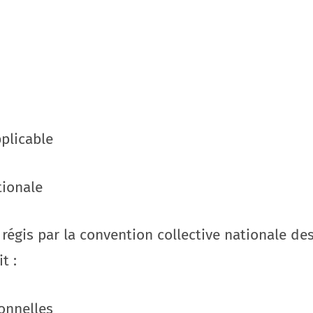
pplicable
tionale
 régis par la convention collective nationale des
t :
ionnelles