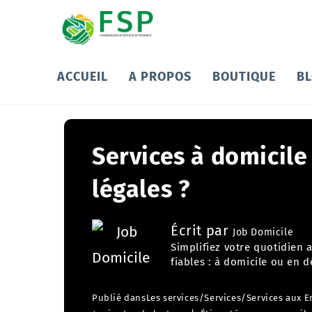
ACCUEIL
A PROPOS
BOUTIQUE
B
Services à domicile 
légales ?
Écrit par
Job Domicile
Simplifiez votre quotidien 
fiables : à domicile ou en d
Publié dans
Les services
/
Services
/
Services aux E