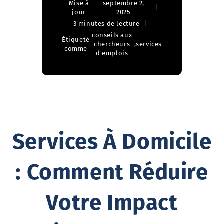
Mise à
septembre 2,
jour
2025
3 minutes de lecture
conseils aux
Étiqueté
chercheurs
,
services
comme
d'emplois
Services À Domicile
: Comment Réduire
Votre Impact