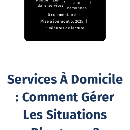
Publié
Les
/
aux
dans
services
Personnes
0 commentaire
Mise à jour
août 5, 2025
5 minutes de lecture
Services À Domicile
: Comment Gérer
Les Situations