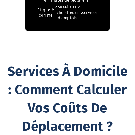
4 minutes de lecture
conseils aux
Étiqueté
chercheurs
,
services
comme
d'emplois
Services À Domicile
: Comment Calculer
Vos Coûts De
Déplacement ?