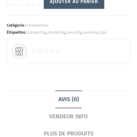
AJOUTER AU PANIER
Catégorie :
Charpentier
Étiquettes :
carpentry
,
plumbing
,
security
,
services
,
tips
AVIS (0)
VENDEUR INFO
PLUS DE PRODUITS