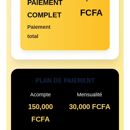
PAIEMENT
FCFA
COMPLET
Paiement
total
PLAN DE PAIEMENT
Acompte
Mensualité
150,000
30,000 FCFA
FCFA