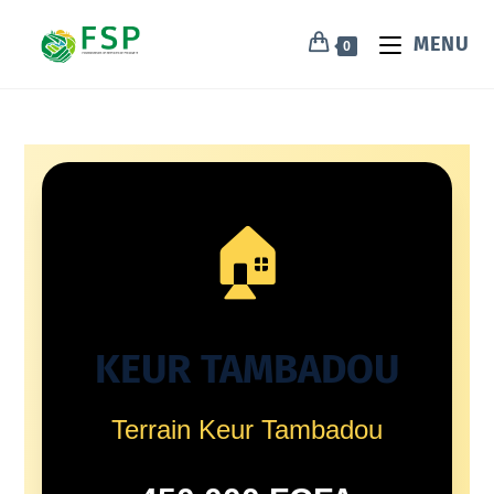
MENU
0
🏠
KEUR TAMBADOU
Terrain Keur Tambadou