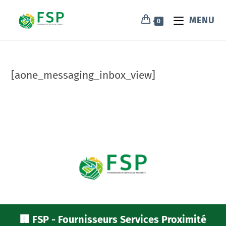
MENU
0
[aone_messaging_inbox_view]
🏢 FSP - Fournisseurs Services Proximité