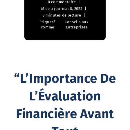
0 commentaire
Mise à jour
mai 8, 2025
3 minutes de lecture
Étiqueté
Conseils aux
comme
Entreprises
“L’Importance De
L’Évaluation
Financière Avant