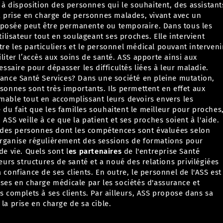
 disposition des personnes qui le souhaitent, des assistant
la prise en charge de personnes malades, vivant avec un
oposée peut être permanente ou temporaire. Dans tous les
utilisateur tout en soulageant ses proches.
Elle intervient
re les particuliers et le personnel médical pouvant interveni
liter l’accès aux soins de santé.
ASS apporte ainsi aux
cessaire pour dépasser les difficultés liées à leur maladie.
stance Santé Services?
Dans une société en pleine mutation,
rsonnes sont très importants. Ils permettent en effet aux
imable tout en accomplissant leurs devoirs envers les
du fait que les familles souhaitent le meilleur pour proches
.
ASS veille à ce que la patient et ses proches soient à l'aide.
on des personnes dont les compétences sont évaluées selon
organise régulièrement des sessions de formations pour
de vie.
Quels sont l
es partenaires
de l'entreprise Santé
ieurs structures de santé et a noué des relations privilégiées
 confiance de ses clients. En outre, le personnel de l'ASS est
ises en charge médicale par les sociétés d'assurance et
ns complets à ses clients. Par ailleurs, ASS propose dans sa
la prise en charge de sa cible.