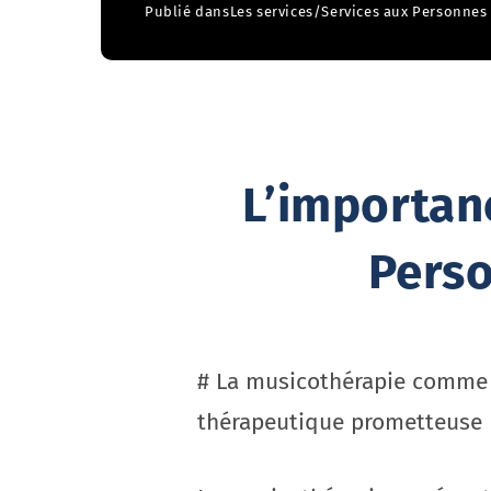
Publié dans
Les services
/
Services aux Personnes
L’importan
Perso
# La musicothérapie comme 
thérapeutique prometteuse