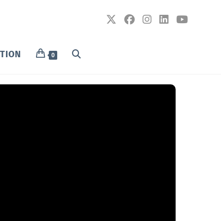
PTION
0