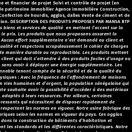
 et financier de projet
Suivi et contrôle de projet (en
de patrimoine immobilier
Agence immobilière
Construction,
Confection de hourdis, agglos, dalles
Vente de ciment et de
tion.
DESCRIPTION DES PRODUITS PROPOSES PAR MANSA BTP
es biens et services de qualité en mettant l’accent sur la
 le prix.
Les produits que nous proposons assurent la
se. Aucun effort supplémentaire n’est demandé au client et
ualité et respectons scrupuleusement le cahier de charges
, de manière durable ou reproductible.
Les produits mettent
client qui doit s’attendre à des produits faciles d’usage ou
sans avoir à déployer une énergie supplémentaire.
Les
nnable tenant compte de la sécurité et de la qualité du
ysiques :
Avec la fréquence de l’effondrement de maisons
en vies humaines et d’argent, la population sénégalaise qui
e souhaite avoir la possibilité d’accéder à des matériaux
, adaptés à leurs ressources. Par ailleurs, certaines
pressants qui nécessitent de disposer rapidement de
 respectant les normes en vigueur.
Notre usine fabrique des
briques selon les normes en vigueur du pays. Ces agglos
és dans la construction de bâtiments d’habitation et
nt les standards et les différentes caractéristiques.
Notre