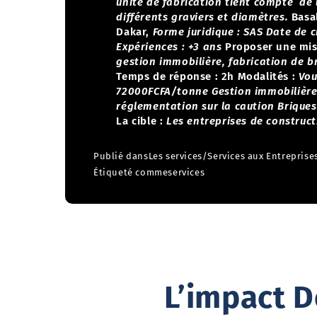
unité de fabrication tient compte de 
différents graviers et diamètres.
Basa
Dakar,
Forme juridique : SAS
Date de c
Expériences : +3 ans
Proposer une mis
gestion immobilière, fabrication de b
Temps de réponse : 2h
Modalités :
Vou
72000FCFA/tonne
Gestion immobilière
réglementation sur la caution
Briques
La cible :
Les entreprises de construct
Publié dans
Les services
/
Services aux Entreprise
Étiqueté comme
services
L’impact De