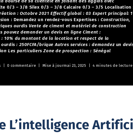
la bourse de sa clientèle en faisant des agglos avec
lte 0/3 – 3/8
Silex 0/3 – 3/8
Calcaire 0/3 – 3/5
Localisation 
réation : Octobre 2021
Effectif global : 03
Expert principal: 1
sion :
Demandez un rendez-vous
Expertises :
Construction,
riques ourdis
Vente de ciment et matériel de construction
s pouvez demander un devis en ligne
Ciment :
 : 10% du montant de la location et respect de la
 ourdis : 250FCFA/brique
Autres services : demandez un devi
ion
Les particuliers
Zone de prospection : Sénégal
s
0 commentaire
Mise à jour
mai 23, 2025
4 minutes de lecture
 L’intelligence Artific