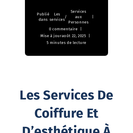
Services
Publié
Les
/
aux
dans
services
Personnes
0 commentaire
Mise à jour
août 22, 2025
5 minutes de lecture
Les Services De
Coiffure Et
D’esthétique À