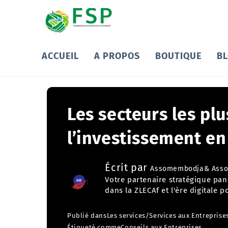
ACCUEIL
A PROPOS
BOUTIQUE
B
Les secteurs les pl
l’investissement en
Écrit par
Assomembodja& Asso
Votre partenaire stratégique pa
dans la ZLECAf et l'ère digitale
Publié dans
Les services
/
Services aux Entreprise
Étiqueté comme
Conseils aux Entreprises