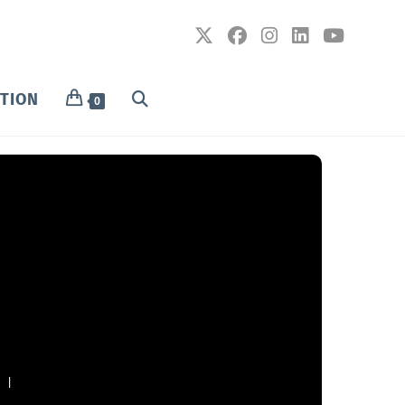
PTION
0