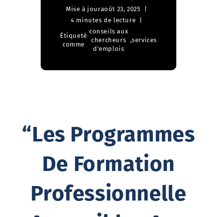
Mise à jour
août 23, 2025
4 minutes de lecture
conseils aux
Étiqueté
chercheurs
,
services
comme
d'emplois
“Les Programmes
De Formation
Professionnelle