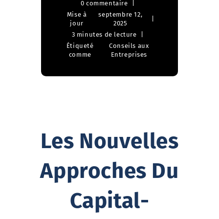
0 commentaire
Mise à
septembre 12,
jour
2025
3 minutes de lecture
Étiqueté
Conseils aux
comme
Entreprises
Les Nouvelles
Approches Du
Capital-