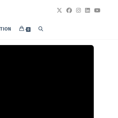
PTION
0