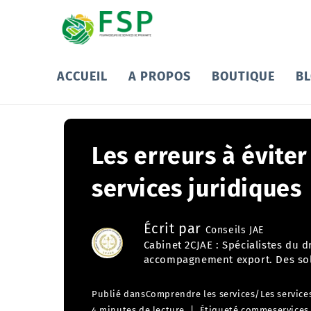
ACCUEIL
A PROPOS
BOUTIQUE
B
Les erreurs à éviter
services juridiques
Écrit par
Conseils JAE
Cabinet 2CJAE : Spécialistes du 
accompagnement export. Des solu
Publié dans
Comprendre les services
/
Les service
4 minutes de lecture
Étiqueté comme
services