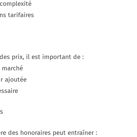
a complexité
ns tarifaires
es prix, il est important de :
u marché
ur ajoutée
essaire
fs
ère des honoraires peut entraîner :