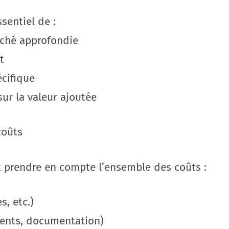
ssentiel de :
rché approfondie
t
écifique
ur la valeur ajoutée
coûts
it prendre en compte l’ensemble des coûts :
s, etc.)
ments, documentation)