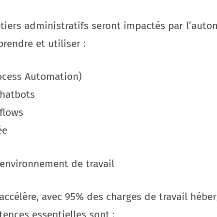
iers administratifs seront impactés par l’autom
endre et utiliser :
rocess Automation)
chatbots
flows
ée
nvironnement de travail
’accélère, avec 95% des charges de travail héber
ences essentielles sont :