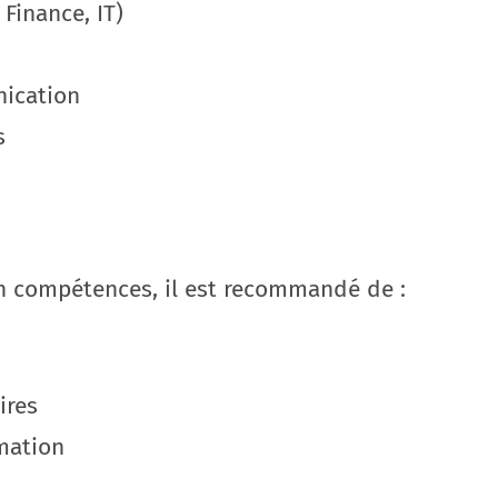
 Finance, IT)
nication
s
n compétences, il est recommandé de :
ires
rmation