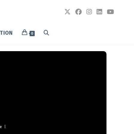
PTION
0
e