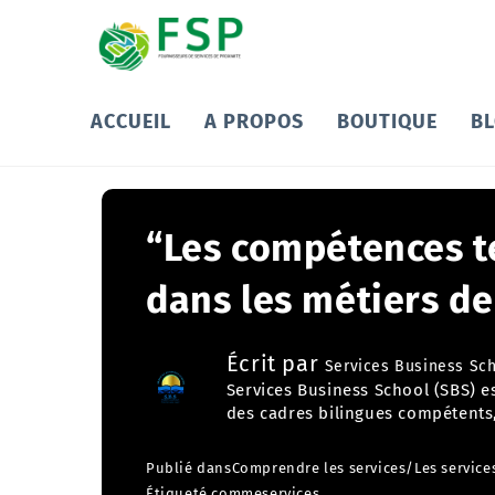
ACCUEIL
A PROPOS
BOUTIQUE
B
“Les compétences t
dans les métiers de
Écrit par
Services Business Sc
Services Business School (SBS) es
des cadres bilingues compétents,
Publié dans
Comprendre les services
/
Les service
Étiqueté comme
services