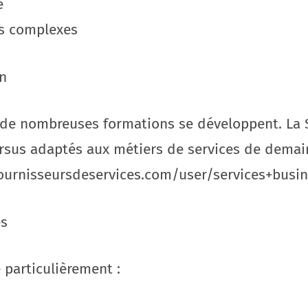
e
es complexes
in
 de nombreuses formations se développent. La 
rsus adaptés aux métiers de services de demain
fournisseursdeservices.com/user/services+busi
és
 particulièrement :