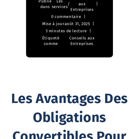
Publié
Les
/
aux
dans
services
Entreprises
0 commentaire
Mise à jour
août 31, 2025
3 minutes de lecture
Étiqueté
Conseils aux
comme
Entreprises
Les Avantages Des
Obligations
Convertibles Pour