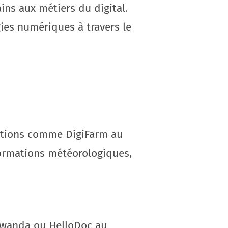
ns aux métiers du digital.
gies numériques à travers le
ications comme DigiFarm au
formations météorologiques,
Rwanda ou HelloDoc au