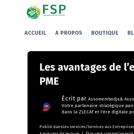
ACCUEIL
A PROPOS
BOUTIQUE
B
Les avantages de l’
PME
Écrit par
Assomembodja& Asso
Votre partenaire stratégique pa
dans la ZLECAf et l'ère digitale
Publié dans
Les services
/
Services aux Entreprise
3 minutes de lecture
Étiqueté comme
Conseils