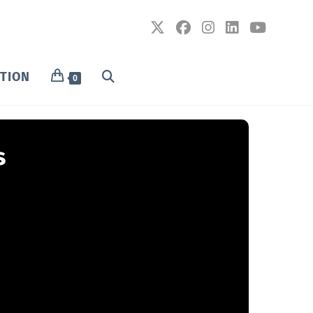
PTION
0
s