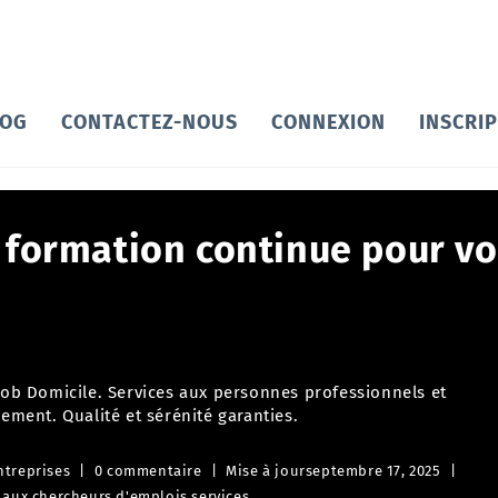
LOG
CONTACTEZ-NOUS
CONNEXION
INSCRI
 formation continue pour vo
 Job Domicile. Services aux personnes professionnels et
cement. Qualité et sérénité garanties.
ntreprises
0 commentaire
Mise à jour
septembre 17, 2025
 aux chercheurs d'emplois
,
services