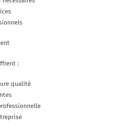
s nécessaires
vices
sionnels
ient
frent :
eure qualité
entes
rofessionnelle
treprise