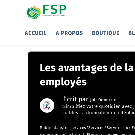
ACCUEIL
A PROPOS
BOUTIQUE
B
Les avantages de la
employés
Écrit par
Job Domicile
Simplifiez votre quotidien avec
fiables : à domicile ou en dépla
Publié dans
Les services
/
Services
/
Services aux E
4 minutes de lecture
Étiqueté comme
conseils