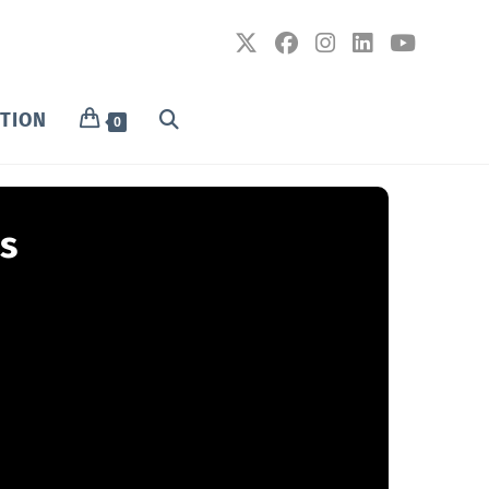
PTION
0
s