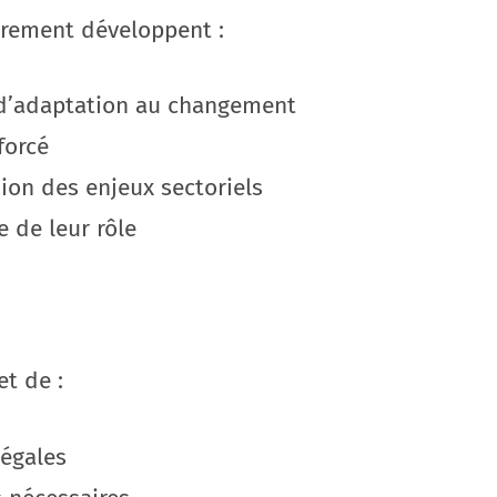
èrement développent :
 d’adaptation au changement
forcé
on des enjeux sectoriels
e de leur rôle
t de :
légales