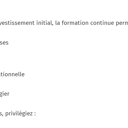
estissement initial, la formation continue perm
uses
ationnelle
gier
 privilégiez :