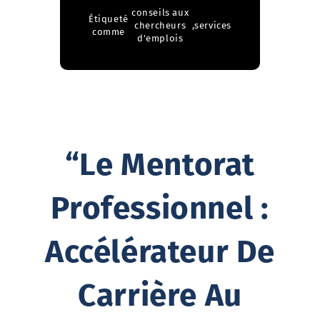
conseils aux
Étiqueté
chercheurs
,
services
comme
d'emplois
“Le Mentorat
Professionnel :
Accélérateur De
Carrière Au