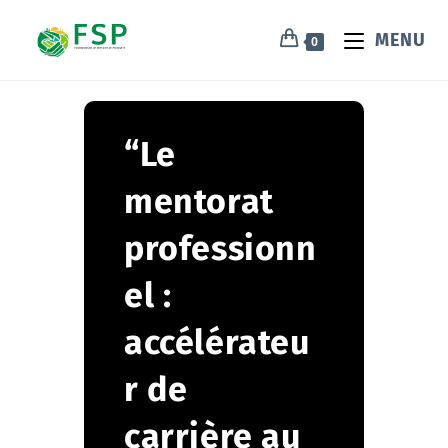
MENU
0
“Le
mentorat
professionn
el :
accélérateu
r de
carrière au