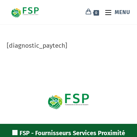
MENU
0
[diagnostic_paytech]
🏢 FSP - Fournisseurs Services Proximité