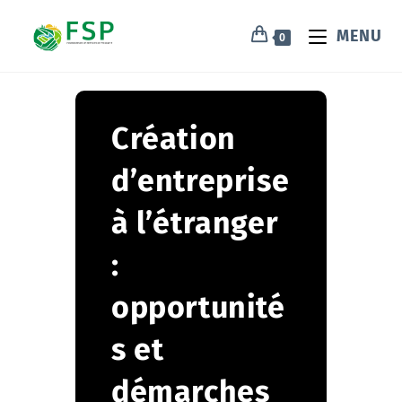
MENU
0
Création
d’entreprise
à l’étranger
:
opportunité
s et
démarches