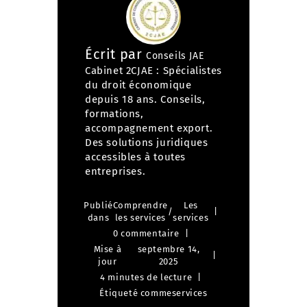
Écrit par
Conseils JAE
Cabinet 2CJAE : Spécialistes
du droit économique
depuis 18 ans. Conseils,
formations,
accompagnement export.
Des solutions juridiques
accessibles à toutes
entreprises.
Publié
Comprendre
Les
/
dans
les services
services
0 commentaire
Mise à
septembre 14,
jour
2025
4 minutes de lecture
Étiqueté comme
services