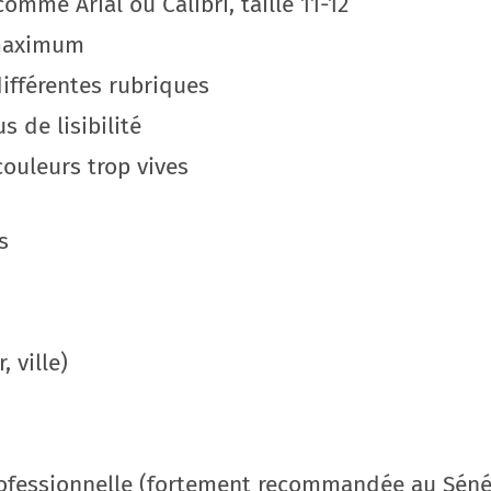
omme Arial ou Calibri, taille 11-12
 maximum
différentes rubriques
s de lisibilité
 couleurs trop vives
s
s
 ville)
rofessionnelle (fortement recommandée au Séné