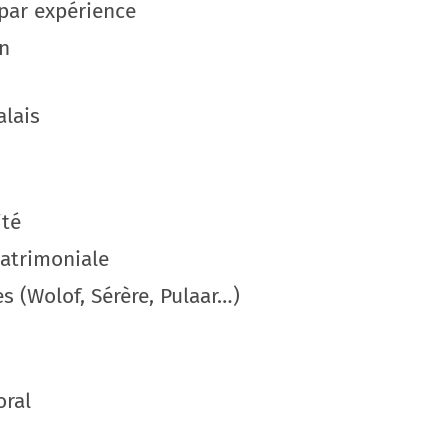
 par expérience
on
alais
ité
matrimoniale
s (Wolof, Sérère, Pulaar…)
oral