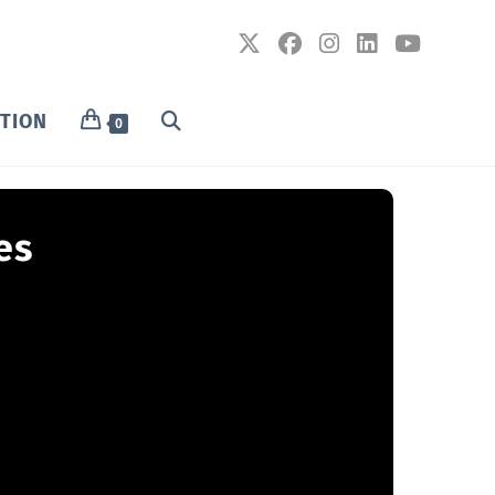
PTION
0
es