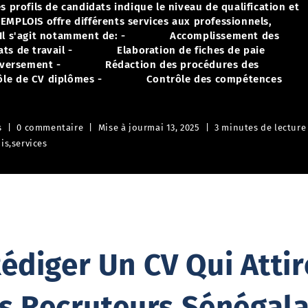
s profils de candidats indique le niveau de qualification et
EMPLOIS offre différents services aux professionnels,
Il s'agit notamment de:
- Accomplissement des
ts de travail
- Elaboration de fiches de paie
versement
- Rédaction des procédures des
de CV diplômes
- Contrôle des compétences
s
0 commentaire
Mise à jour
mai 13, 2025
3 minutes de lecture
is
,
services
diger Un CV Qui Attire
s Recruteurs Sénégala