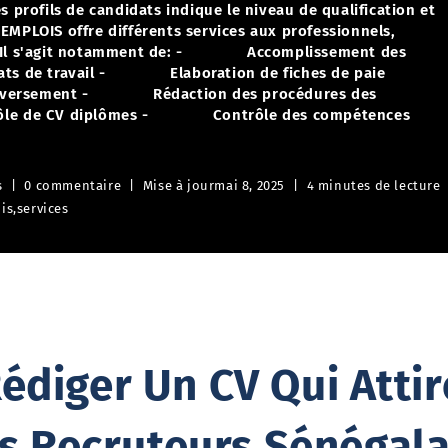
s profils de candidats indique le niveau de qualification et
EMPLOIS offre différents services aux professionnels,
Il s'agit notamment de:
- Accomplissement des
ts de travail
- Elaboration de fiches de paie
versement
- Rédaction des procédures des
de CV diplômes
- Contrôle des compétences
s
0 commentaire
Mise à jour
mai 8, 2025
4 minutes de lecture
is
,
services
diger Un CV Qui Attire
s Recruteurs Sénégala