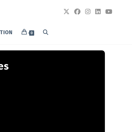
PTION
0
es