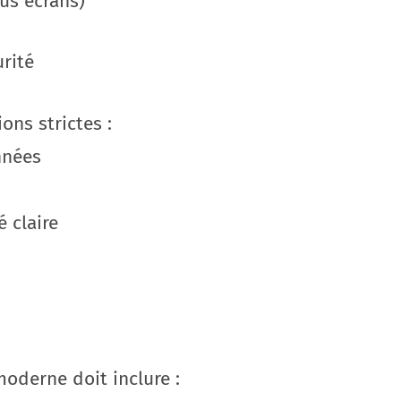
us écrans)
rité
ons strictes :
nnées
é claire
oderne doit inclure :