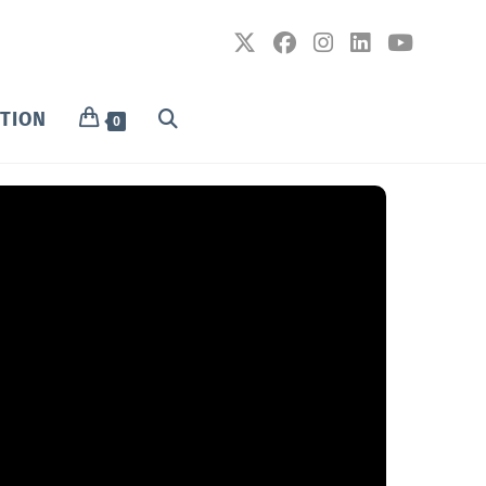
PTION
0