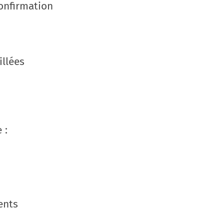
onfirmation
illées
 :
ents