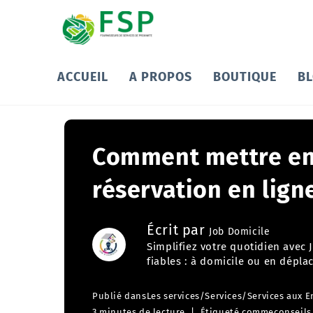
ACCUEIL
A PROPOS
BOUTIQUE
B
Comment mettre en
réservation en lign
Écrit par
Job Domicile
Simplifiez votre quotidien avec
fiables : à domicile ou en dépla
Publié dans
Les services
/
Services
/
Services aux E
3 minutes de lecture
Étiqueté comme
conseils