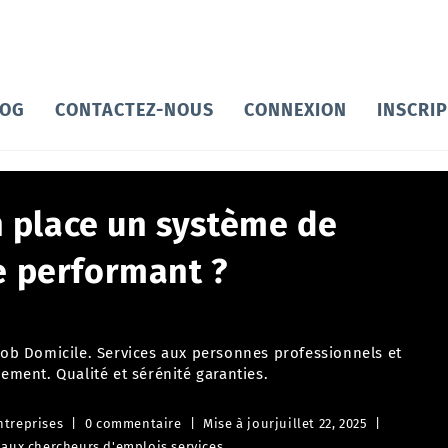
LOG
CONTACTEZ-NOUS
CONNEXION
INSCRI
 place un système de
e performant ?
 Job Domicile. Services aux personnes professionnels et
cement. Qualité et sérénité garanties.
ntreprises
0 commentaire
Mise à jour
juillet 22, 2025
 aux chercheurs d'emplois
,
services