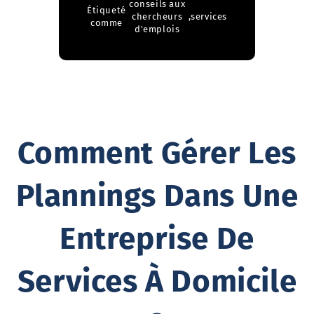
conseils aux
Étiqueté
chercheurs
,
services
comme
d'emplois
Comment Gérer Les
Plannings Dans Une
Entreprise De
Services À Domicile