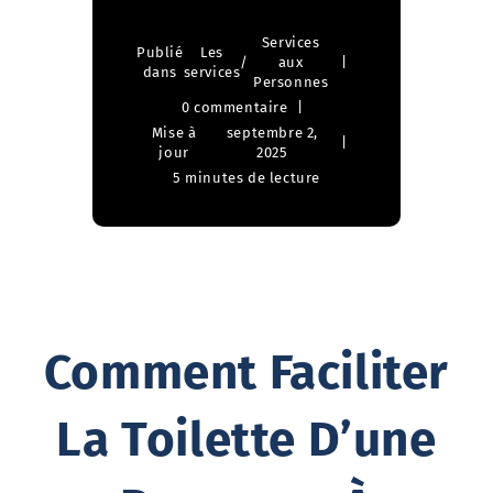
Services
Publié
Les
/
aux
dans
services
Personnes
0 commentaire
Mise à
septembre 2,
jour
2025
5 minutes de lecture
Comment Faciliter
La Toilette D’une