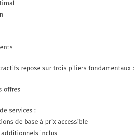
timal
on
rents
ttractifs repose sur trois piliers fondamentaux :
s offres
de services :
ations de base à prix accessible
s additionnels inclus