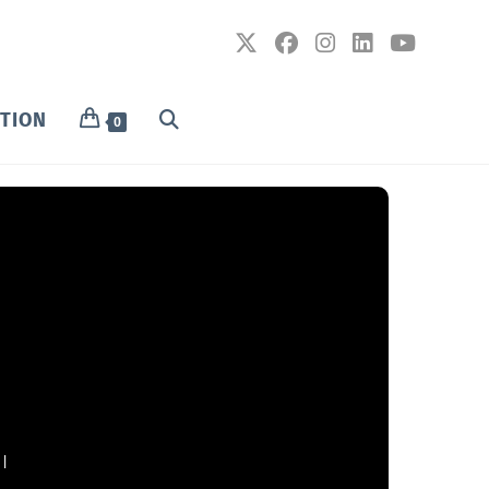
PTION
0