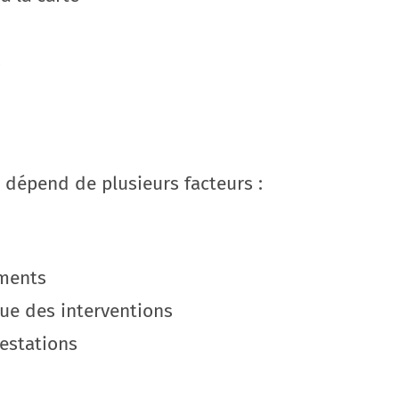
s
s dépend de plusieurs facteurs :
ements
e des interventions
restations