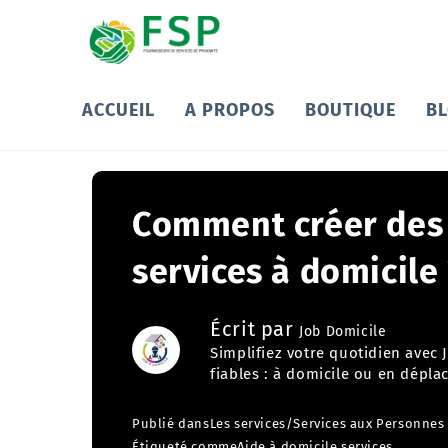
ACCUEIL
A PROPOS
BOUTIQUE
B
Comment créer des f
services à domicile 
Écrit par
Job Domicile
Simplifiez votre quotidien avec
fiables : à domicile ou en dépla
Publié dans
Les services
/
Services aux Personnes
Étiqueté comme
Aide à domicile
,
services