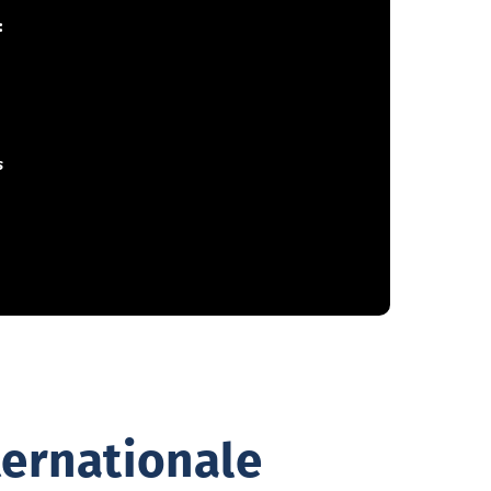
:
s
ternationale