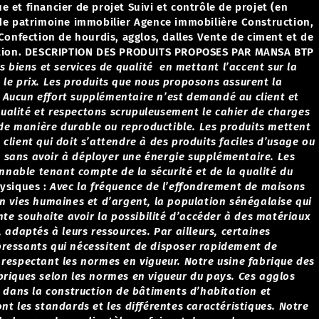
 et financier de projet
Suivi et contrôle de projet (en
de patrimoine immobilier
Agence immobilière
Construction,
Confection de hourdis, agglos, dalles
Vente de ciment et de
tion.
DESCRIPTION DES PRODUITS PROPOSES PAR MANSA BTP
es biens et services de qualité en mettant l’accent sur la
 le prix.
Les produits que nous proposons assurent la
se. Aucun effort supplémentaire n’est demandé au client et
ualité et respectons scrupuleusement le cahier de charges
, de manière durable ou reproductible.
Les produits mettent
client qui doit s’attendre à des produits faciles d’usage ou
sans avoir à déployer une énergie supplémentaire.
Les
nnable tenant compte de la sécurité et de la qualité du
ysiques :
Avec la fréquence de l’effondrement de maisons
en vies humaines et d’argent, la population sénégalaise qui
e souhaite avoir la possibilité d’accéder à des matériaux
, adaptés à leurs ressources. Par ailleurs, certaines
pressants qui nécessitent de disposer rapidement de
 respectant les normes en vigueur.
Notre usine fabrique des
briques selon les normes en vigueur du pays. Ces agglos
és dans la construction de bâtiments d’habitation et
nt les standards et les différentes caractéristiques.
Notre