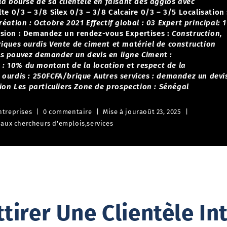
la bourse de sa clientèle en faisant des agglos avec
lte 0/3 – 3/8
Silex 0/3 – 3/8
Calcaire 0/3 – 3/5
Localisation 
réation : Octobre 2021
Effectif global : 03
Expert principal: 1
sion :
Demandez un rendez-vous
Expertises :
Construction,
riques ourdis
Vente de ciment et matériel de construction
s pouvez demander un devis en ligne
Ciment :
 : 10% du montant de la location et respect de la
 ourdis : 250FCFA/brique
Autres services : demandez un devi
ion
Les particuliers
Zone de prospection : Sénégal
ntreprises
0 commentaire
Mise à jour
août 23, 2025
 aux chercheurs d'emplois
,
services
irer Une Clientèle In