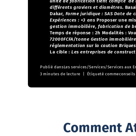
unité de fabrication tient compte de 
différents graviers et diamètres.
Basa
Dakar,
Forme juridique : SAS
Date de c
Expériences : +3 ans
Proposer une mis
gestion immobilière, fabrication de b
Temps de réponse : 2h
Modalités :
Vou
72000FCFA/tonne
Gestion immobilière
réglementation sur la caution
Briques
La cible :
Les entreprises de construct
Publié dans
Les services
/
Services
/
Services aux E
3 minutes de lecture
Étiqueté comme
conseils
Comment Att