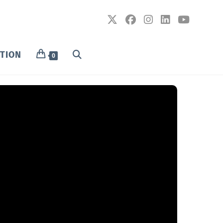
PTION
0