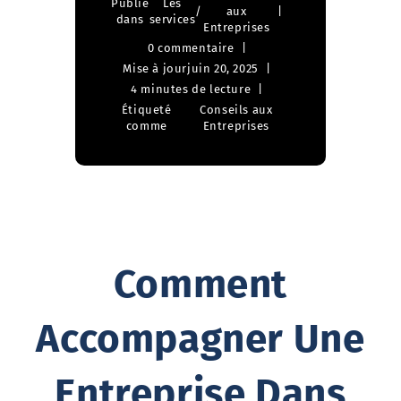
Publié
Les
/
aux
dans
services
Entreprises
0 commentaire
Mise à jour
juin 20, 2025
4 minutes de lecture
Étiqueté
Conseils aux
comme
Entreprises
Comment
Accompagner Une
Entreprise Dans