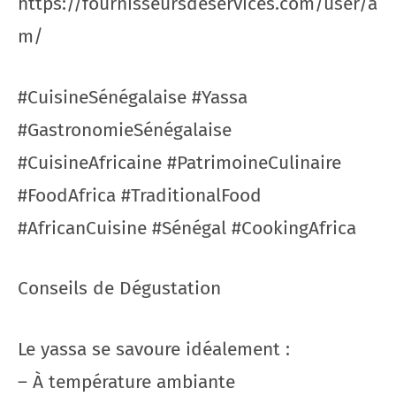
https://fournisseursdeservices.com/user/a
m/
#CuisineSénégalaise #Yassa
#GastronomieSénégalaise
#CuisineAfricaine #PatrimoineCulinaire
#FoodAfrica #TraditionalFood
#AfricanCuisine #Sénégal #CookingAfrica
Conseils de Dégustation
Le yassa se savoure idéalement :
– À température ambiante